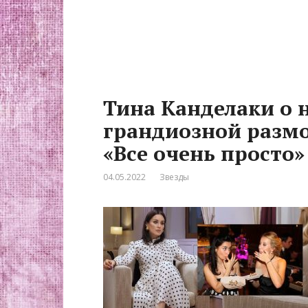
Тина Канделаки о 
грандиозной размо
«Все очень просто»
04.05.2022
Звезды