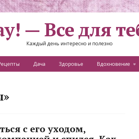
ау! — Все для те
Каждый день интересно и полезно
Рецепты
Дача
Здоровье
Вдохновение
ы»
ься с его уходом,