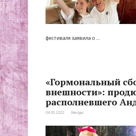
фестиваля заявила о …
«Гормональный сбо
внешности»: продю
располневшего Ан
04.05.2022
Звезды