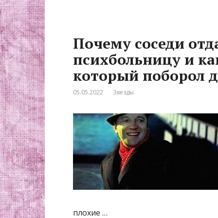
Почему соседи отд
психбольницу и ка
который поборол 
05.05.2022
Звезды
плохие …