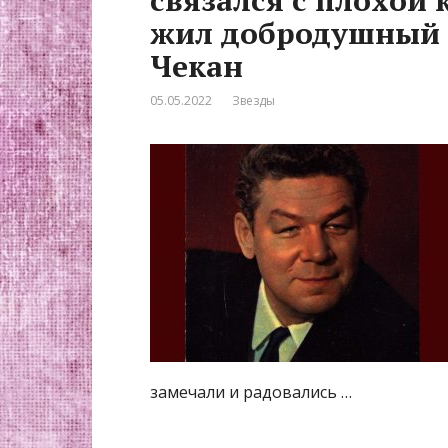
связался с плохой 
жил добродушный 
Чекан
05.05.2022
Звезды
замечали и радовались …