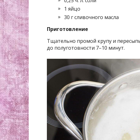
0,25 ч. л. соли
1 яйцо
30 г сливочного масла
Приготовление
Тщательно промой крупу и пересыпь
до полуготовности 7–10 минут.