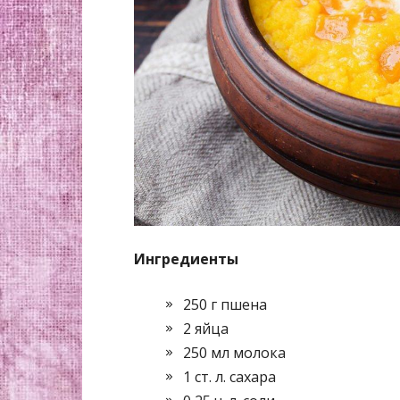
Ингредиенты
250 г пшена
2 яйца
250 мл молока
1 ст. л. сахара