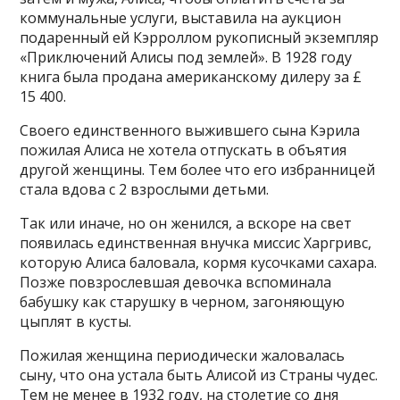
коммунальные услуги, выставила на аукцион
подаренный ей Кэрроллом рукописный экземпляр
«Приключений Алисы под землей». В 1928 году
книга была продана американскому дилеру за £
15 400.
Своего единственного выжившего сына Кэрила
пожилая Алиса не хотела отпускать в объятия
другой женщины. Тем более что его избранницей
стала вдова с 2 взрослыми детьми.
Так или иначе, но он женился, а вскоре на свет
появилась единственная внучка миссис Харгривс,
которую Алиса баловала, кормя кусочками сахара.
Позже повзрослевшая девочка вспоминала
бабушку как старушку в черном, загоняющую
цыплят в кусты.
Пожилая женщина периодически жаловалась
сыну, что она устала быть Алисой из Страны чудес.
Тем не менее в 1932 году, на столетие со дня