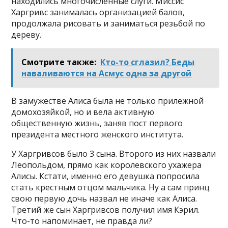
находились многочисленные слуги. Миссис
Харгривс занималась организацией балов,
продолжала рисовать и заниматься резьбой по
дереву.
Смотрите также:
Кто-то сглазил? Беды
наваливаются на Асмус одна за другой
В замужестве Алиса была не только прилежной
домохозяйкой, но и вела активную
общественную жизнь, заняв пост первого
президента местного женского института.
У Харгривсов было 3 сына. Второго из них назвали
Леопольдом, прямо как королевского ухажера
Алисы. Кстати, именно его девушка попросила
стать крестным отцом мальчика. Ну а сам принц
свою первую дочь назвал не иначе как Алиса.
Третий же сын Харгривсов получил имя Кэрил.
Что-то напоминает, не правда ли?