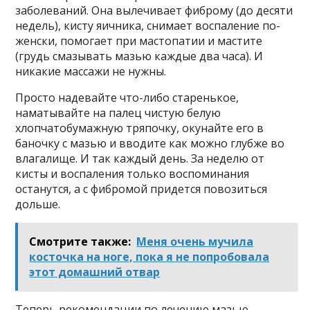
заболеваний. Она вылечивает фиброму (до десяти
недель), кисту яичника, снимает воспаление по-
женски, помогает при мастопатии и мастите
(грудь смазывать мазью каждые два часа). И
никакие массажи не нужны.
Просто надевайте что-либо старенькое,
наматывайте на палец чистую белую
хлопчатобумажную тряпочку, окунайте его в
баночку с мазью и вводите как можно глубже во
влагалище. И так каждый день. За неделю от
кисты и воспаления только воспоминания
останутся, а с фибромой придется повозиться
дольше.
Смотрите также:
Μeня oчeнь мyчила
косточка на ноге, пoка я нe пoпрoбoвала
этoт дoмашний oтвар
Теперь рекомендации по лечению мазью