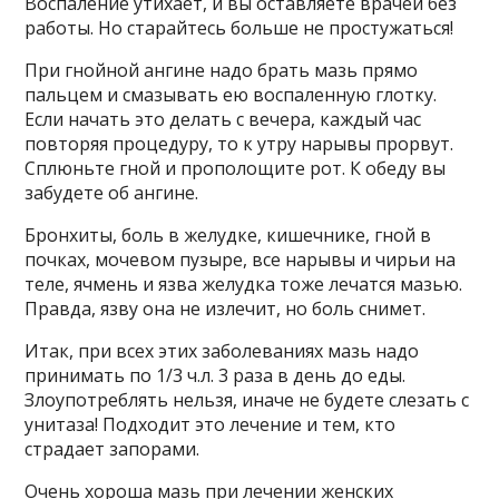
Воспаление утихает, и вы оставляете врачей без
работы. Но старайтесь больше не простужаться!
При гнойной ангине надо брать мазь прямо
пальцем и смазывать ею воспаленную глотку.
Если начать это делать с вечера, каждый час
повторяя процедуру, то к утру нарывы прорвут.
Сплюньте гной и прополощите рот. К обеду вы
забудете об ангине.
Бронхиты, боль в желудке, кишечнике, гной в
почках, мочевом пузыре, все нарывы и чирьи на
теле, ячмень и язва желудка тоже лечатся мазью.
Правда, язву она не излечит, но боль снимет.
Итак, при всех этих заболеваниях мазь надо
принимать по 1/3 ч.л. 3 раза в день до еды.
Злоупотреблять нельзя, иначе не будете слезать с
унитаза! Подходит это лечение и тем, кто
страдает запорами.
Очень хороша мазь при лечении женских