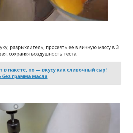
ку, разрыхлитель, просеять ее в яичную массу в 3
я, сохраняя воздушность теста.
 в пакете, по — вкусу как сливочный сыр!
 без грамма масла