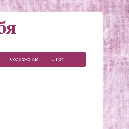
бя
Содержание
О нас