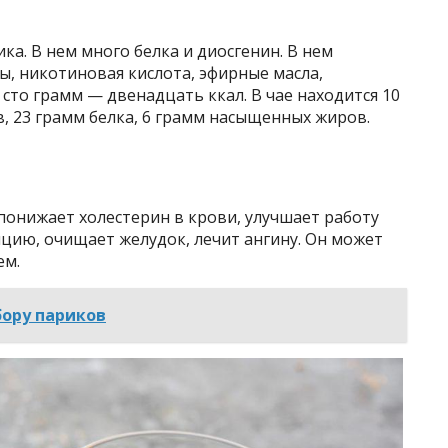
ика. В нем много белка и диосгенин. В нем
, никотиновая кислота, эфирные масла,
сто грамм — двенадцать ккал. В чае находится 10
в, 23 грамм белка, 6 грамм насыщенных жиров.
 понижает холестерин в крови, улучшает работу
нцию, очищает желудок, лечит ангину. Он может
ем.
бору париков