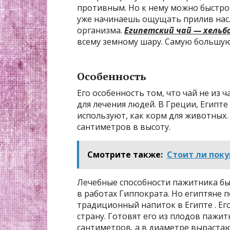
противным. Но к нему можно быстро 
уже начинаешь ощущать прилив насл
организма.
Египетский чай — хельб
всему земному шару. Самую большую
Особенность
Его особенность том, что чай не из ч
для лечения людей. В Греции, Египт
используют, как корм для животных. 
сантиметров в высоту.
Смотрите также:
Стоит ли пок
Лечебные способности пажитника бы
в работах Гиппократа. Но египтяне 
традиционный напиток в Египте . Е
страну. Готовят его из плодов пажит
сантиметров, а в диаметре выраста