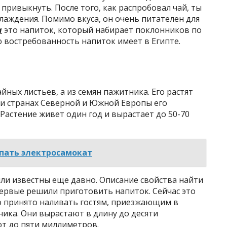
привыкнуть. После того, как распробовал чай, ты
аждения. Помимо вкуса, он очень питателен для
а
это напиток, который набирает поклонников по
 востребованность напиток имеет в Египте.
айных листьев, а из семян пажитника. Его растят
е и странах Северной и Южной Европы его
Растение живет один год и вырастает до 50-70
упать электросамокат
ли известны еще давно. Описание свойства найти
первые решили приготовить напиток. Сейчас это
го принято наливать гостям, приезжающим в
ника. Они вырастают в длину до десяти
ют до пяти миллиметров.