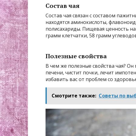
Состав чая
Состав чая связан с составом пажитн
находятся аминокислоты, флавоноиды
полисахариды. Пищевая ценность на 
грамм клетчатки, 58 грамм углеводо
Полезные свойства
В чем же полезные свойства чая? Он
печени, чистит почки, лечит импоте
избавить вас от проблем со здоровь
Смотрите также:
Советы по вы