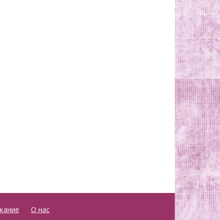
жание
О нас