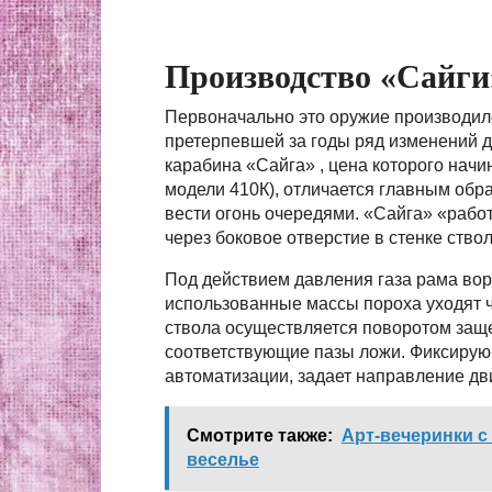
Производство «Сайги
Первоначально это оружие производило
претерпевшей за годы ряд изменений д
карабина «Сайга» , цена которого начи
модели 410К), отличается главным обра
вести огонь очередями. «Сайга» «работ
через боковое отверстие в стенке ствол
Под действием давления газа рама вор
использованные массы пороха уходят ч
ствола осуществляется поворотом защел
соответствующие пазы ложи. Фиксирую
автоматизации, задает направление д
Смотрите также:
Арт-вечеринки с
веселье