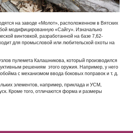
одятся на заводе «Молот», расположенном в Вятских
собой модифицированную «Сайгу». Изначально
ской винтовкой, разработанной на базе 7,62-
ходит для промысловой или любительской охоты на
узлов пулемета Калашникова, который производился
труктивным решениям этого оружия. Например, у него
обойма с механизмом ввода боковых поправок и т. д.
льких элементов, например, приклада и УСМ,
уск. Кроме того, отличаются форма и размеры