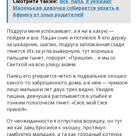
Смотрите также:
Всё, папа, я уезжаю!
Маленькая девочка собирается уехать в
Африку от злых родителей
Подруга меня успокаивает, а я ни в какую —
пойдем и все. Пацан сник и поплелся. Я его держу
за шкварник, шагаю, подруга заплаканная сзади
тянется. Из-за угла вывернули, тут воришка
пальцем тычет, говорит: «Пришли»… и мы со
Светкой на всю улицу ахаем.
Палец его упирается четко в подвальное окошко
какого-то заброшенного дома, а в нем — чумазое
лицо малышки лет двух-трех видно. Увидев
пацана, девчушка расплывается в улыбке и
тонким голосочком тянет: «Сяся, мой Сяся
присёл!».
От неожиданности я отпустила воришку, он тут
же как заяц бросился к окошку, протянул
гамбургер малышке, а та как голодный котёнок