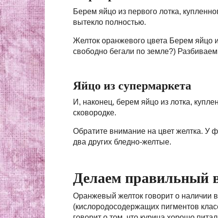
Берем яйцо из первого лотка, купленно
вытекло полностью.
Желток оранжевого цвета Берем яйцо и
свободно бегали по земле?) Разбиваем 
Яйцо из супермаркета
И, наконец, берем яйцо из лотка, купл
сковородке.
Обратите внимание на цвет желтка. У ф
два других бледно-желтые.
Делаем правильный 
Оранжевый желток говорит о наличии 
(кислородосодержащих пигментов класс
говорит о том, что курица хорошо питал