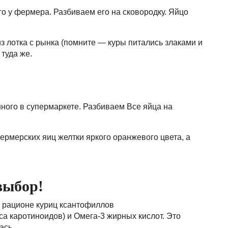
го у фермера. Разбиваем его на сковородку. Яйцо
з лотка с рынка (помните — куры питались злаками и
туда же.
енного в супермаркете. Разбиваем Все яйца на
ермерских яиц желтки яркого оранжевого цвета, а
выбор!
в рационе куриц ксантофиллов
а каротиноидов) и Омега-3 жирных кислот. Это
ась.