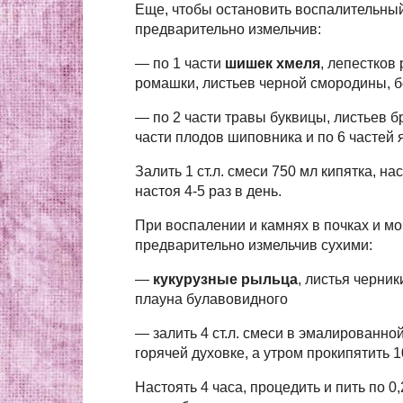
Еще, чтобы остановить воспалительный
предварительно измельчив:
— по 1 части
шишек хмеля
, лепестков
ромашки, листьев черной смородины, б
— по 2 части травы буквицы, листьев б
части плодов шиповника и по 6 частей 
Залить 1 ст.л. смеси 750 мл кипятка, на
настоя 4-5 раз в день.
При воспалении и камнях в почках и м
предварительно измельчив сухими:
—
кукурузные рыльца
, листья черник
плауна булавовидного
— залить 4 ст.л. смеси в эмалированно
горячей духовке, а утром прокипятить 1
Настоять 4 часа, процедить и пить по 0