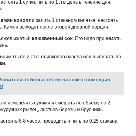
стоять 1 сутки, пить по 1 л в день в течение дня,
ь.
семян конопли
залить 1 стаканом кипятка, настоять
нь. Камни выходят после второй дневной порции.
 свежевыжатый
клюквенный сок
. Его надо принимать
ень.
нимать по 2 ст.л. оливкового масла или выпивать по
ки
.
збавиться от белых пятен на коже с помощью
в!
сли измельчить сухими и смешать по объему по 2
 кукурузных рылец, листьев березы и брусники.
настоять 6-8 часов, процедить и пить по 0,25 стакана