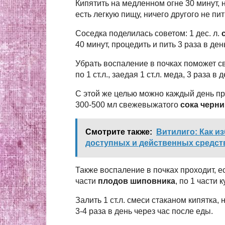
Кипятить на медленном огне 30 минут, на
есть легкую пищу, ничего другого не пит
Соседка поделилась советом: 1 дес. л.
40 минут, процедить и пить 3 раза в де
Убрать воспаление в почках поможет
по 1 ст.л., заедая 1 ст.л. меда, 3 раза в д
С этой же целью можно каждый день при
300-500 мл свежевыжатого
сока черни
Смотрите также:
Витилиго: Как и
доступных и действенных средст
Также воспаление в почках проходит, е
части
плодов шиповника
, по 1 части
Залить 1 ст.л. смеси стаканом кипятка, 
3-4 раза в день через час после еды.