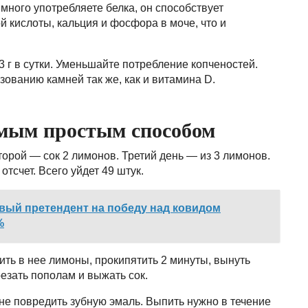
 много употребляете белка, он способствует
 кислоты, кальция и фосфора в моче, что и
3 г в сутки. Уменьшайте потребление копченостей.
ованию камней так же, как и витамина D.
мым простым способом
Второй — сок 2 лимонов. Третий день — из 3 лимонов.
тсчет. Всего уйдет 49 штук.
овый претендент на победу над ковидом
%
ить в нее лимоны, прокипятить 2 минуты, вынуть
резать пополам и выжать сок.
ы не повредить зубную эмаль. Выпить нужно в течение