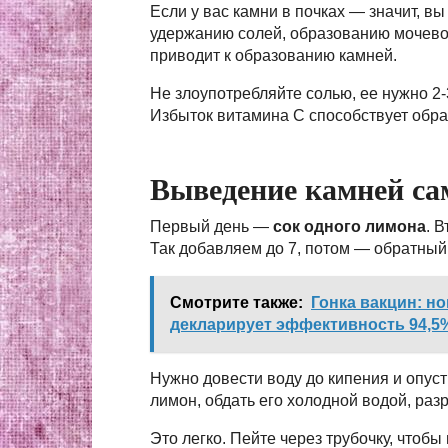
Если у вас камни в почках — значит, вы
удержанию солей, образованию мочевой
приводит к образованию камней.
Не злоупотребляйте солью, ее нужно 2-
Избыток витамина С способствует образ
Выведение камней са
Первый день —
сок одного лимона
. 
Так добавляем до 7, потом — обратный о
Смотрите также:
Гонка вакцин: н
декларирует эффективность 94,5
Нужно довести воду до кипения и опуст
лимон, обдать его холодной водой, раз
Это легко. Пейте через трубочку, чтоб