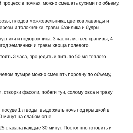
 процесс в почках, можно смешать сухими по объему,
 розы, плодов можжевельника, цветков лаванды и
ерезы и толокнянки, травы базилика и будры,
русники и подорожника, 3 части листьев крапивы, 4
ягод земляники и травы хвоща полевого.
стоять 3 часа, процедить и пить по 50 мл теплого
очевом пузыре можно смешать поровну по объему,
и, створки фасоли, побеги туи, солому овса и траву
й посуде 1 л воды, выдержать ночь под крышкой в
0 минут на слабом огне.
,25 стакана каждые 30 минут. Постоянно готовить и