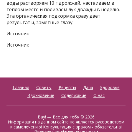
воды растворяем 10 г дрожжей, настаиваем в
теплом месте и поливаем лук дважды в неделю.
Эта органическая подкормка сразу дает
результаты, заметные глазу.
Источник
Источник
Главная
Советы
Рецепты
Дача
Здоровье
Вдохновение
Содержание
О нас
Вау! — Все для тебя
© 2026
Информация на данном сайте не является руководством
к самолечению! Консультация с врачом - обязательна!
Политика конфиденциальности