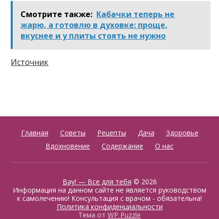
Смотрите также:
Кабачки теперь не
жарю, а готовлю в духовке: проще,
вкуснее и у плиты стоять не нужно
Источник
Главная
Советы
Рецепты
Дача
Здоровье
Вдохновение
Содержание
О нас
Вау! — Все для тебя
© 2026
Информация на данном сайте не является руководством
к самолечению! Консультация с врачом - обязательна!
Политика конфиденциальности
Тема от
WP Puzzle