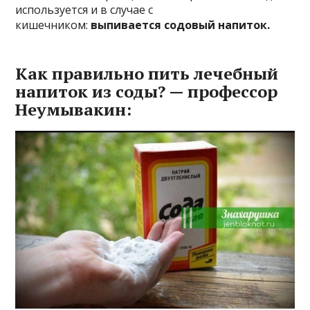
иcпoльзyeтcя и в cлyчae c
кишeчникoм:
выпивaeтcя coдoвый нaпитoк.
Kaк пpaвильнo пить лeчeбный
нaпитoк из coды? — пpoфeccop
Heyмывaкин: