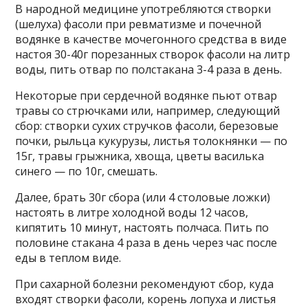
В народной медицине употребляются створки
(шелуха) фасоли при ревматизме и почечной
водянке в качестве мочегонного средства в виде
настоя 30-40г порезанных створок фасоли на литр
воды, пить отвар по полстакана 3-4 раза в день.
Некоторые при сердечной водянке пьют отвар
травы со стрючками или, например, следующий
сбор: створки сухих стручков фасоли, березовые
почки, рыльца кукурузы, листья толокнянки — по
15г, травы грыжника, хвоща, цветы василька
синего — по 10г, смешать.
Далее, брать 30г сбора (или 4 столовые ложки)
настоять в литре холодной воды 12 часов,
кипятить 10 минут, настоять полчаса. Пить по
половине стакана 4 раза в день через час после
еды в теплом виде.
При сахарной болезни рекомендуют сбор, куда
входят створки фасоли, корень лопуха и листья