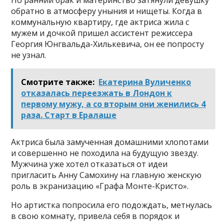
Но ранний брак и материнство затянули девушку
обратно в атмосферу уныния и нищеты. Когда в
коммунальную квартиру, где актриса жила с
мужем и дочкой пришел ассистент режиссера
Георгия Юнгвальда-Хилькевича, он ее попросту
не узнал.
Смотрите также:
Екатерина Вуличенко
отказалась переезжать в Лондон к
первому мужу, а со вторым они женились 4
раза. Старт в Ералаше
Актриса была замученная домашними хлопотами
и совершенно не походила на будущую звезду.
Мужчина уже хотел отказаться от идеи
пригласить Анну Самохину на главную женскую
роль в экранизацию «Графа Монте-Кристо».
Но артистка попросила его подождать, метнулась
в свою комнату, привела себя в порядок и