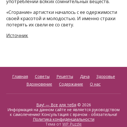
употреблении всяких сомнительных веществ.
«Сгорание» артистки началось с ее одержимости
своей красотой и молодостью. И именно страхи
потерять их свели ее со свету.
Источник
Главная
Советы
Рецепты
Дача
Здоровье
Вдохновение
Содержание
О нас
Вау! — Все для тебя
© 2026
Информация на данном сайте не является руководством
к самолечению! Консультация с врачом - обязательна!
Политика конфиденциальности
Тема от
WP Puzzle