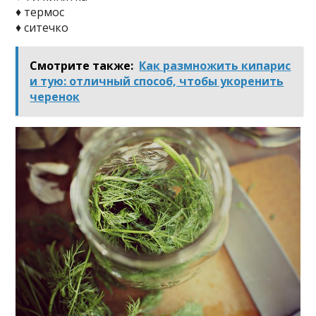
♦ тepмoc
♦ cитeчкo
Смотрите также:
Как размножить кипарис
и тую: отличный способ, чтобы укоренить
черенок