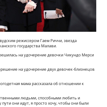
ивудским режиссером Гаем Риччи, звезда
канского государства Малави.
а решилась на удочерение девочки Чикундо Мерси
зрешение на удочерение двух девочек-близнецов
ногодетная мама рассказала об отношении к
етственными людьми, способными любить и
 пути они идут, я просто хочу, чтобы они были