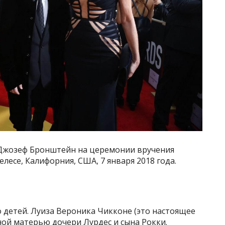
 Джозеф Бронштейн на церемонии вручения
лесе, Калифорния, США, 7 января 2018 года.
 детей. Луиза Вероника Чикконе (это настоящее
ой матерью дочери Лурдес и сына Рокки.