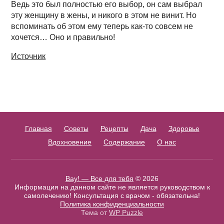
Ведь это был полностью его выбор, он сам выбрал
эту женщину в жены, и никого в этом не винит. Но
вспоминать об этом ему теперь как-то совсем не
хочется… Оно и правильно!
Источник
Главная
Советы
Рецепты
Дача
Здоровье
Вдохновение
Содержание
О нас
Вау! — Все для тебя
© 2026
Информация на данном сайте не является руководством к
самолечению! Консультация с врачом - обязательна!
Политика конфиденциальности
Тема от
WP Puzzle