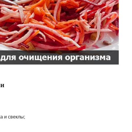
ви
ка и свеклы;