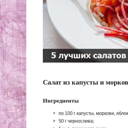
Салат из капусты и морко
Ингредиенты
по 100 г капусты, моркови, ябло
50 г чернослива;