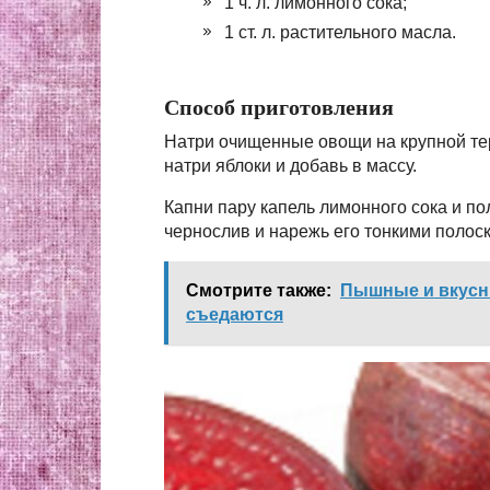
1 ч. л. лимонного сока;
1 ст. л. растительного масла.
Способ приготовления
Натри очищенные овощи на крупной те
натри яблоки и добавь в массу.
Капни пару капель лимонного сока и п
чернослив и нарежь его тонкими полоск
Смотрите также:
Пышные и вкусны
съедаются