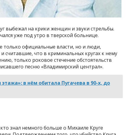
руг выбежал на крики женщин и звуки стрельбы.
нчался уже под утро в тверской больнице.
 только официальные власти, но и люди,
 считавшие, что в криминальных кругах к нему
нению, только роковое стечение обстоятельств
аписавшего песню «Владимирский централ».
 этажа»: в нём обитала Пугачева в 90-х, до
 кто знал немного больше о Михаиле Круге
вери. Подтверждением того, что убийство Круга