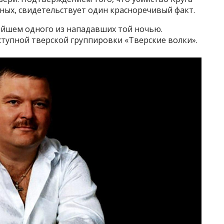
зных, свидетельствует один красноречивый факт.
ейшем одного из нападавших той ночью.
еступной тверской группировки «Тверские волки».