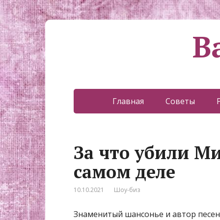
В
Главная
Советы
За что убили М
самом деле
10.10.2021
Шоу-биз
Знаменитый шансонье и автор песен, 