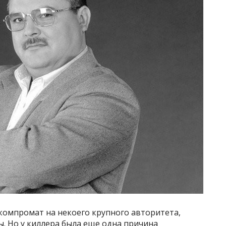
компромат на некоего крупного авторитета,
ы. Но у киллера была еще одна причина