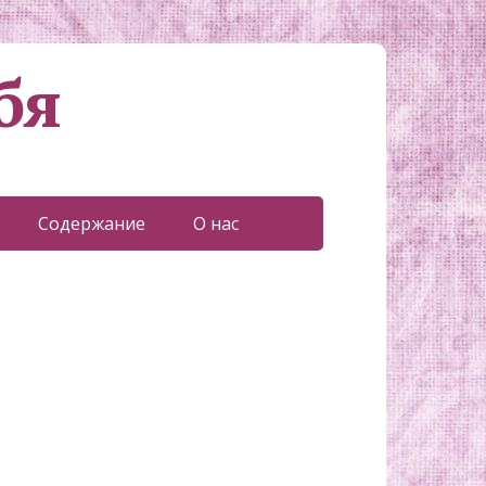
бя
Содержание
О нас