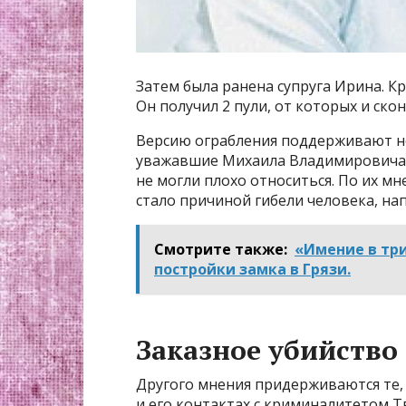
Затем была ранена супруга Ирина. К
Он получил 2 пули, от которых и ско
Версию ограбления поддерживают не
уважавшие Михаила Владимировича и
не могли плохо относиться. По их м
стало причиной гибели человека, н
Смотрите также:
«Имение в три
постройки замка в Грязи.
Заказное убийство
Другого мнения придерживаются те,
и его контактах с криминалитетом Т