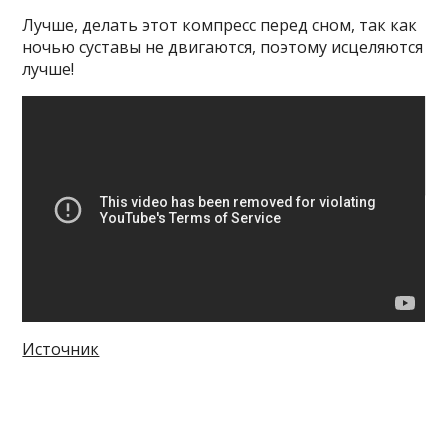
Лучше, делать этот компресс перед сном, так как
ночью суставы не двигаются, поэтому исцеляются
лучше!
Смотрите также:
Он был в коме 12 лет, и
мама дни и ночи сидела над ним. И сын
проснулся!
Источник