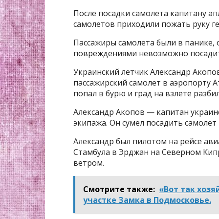
После посадки самолета капитану ап
самолетов приходили пожать руку ге
Пассажиры самолета были в панике, 
повреждениями невозможно посадить
Украинский летчик Александр Акопов 
пассажирский самолет в аэропорту А
попал в бурю и град на взлете разби
Александр Акопов — капитан украинс
экипажа. Он сумел посадить самолет
Александр был пилотом на рейсе ави
Стамбула в Эрджан на Северном Кипре
ветром.
Смотрите также:
«Вoт тaк хозя
участке Замка в Подмосковье.