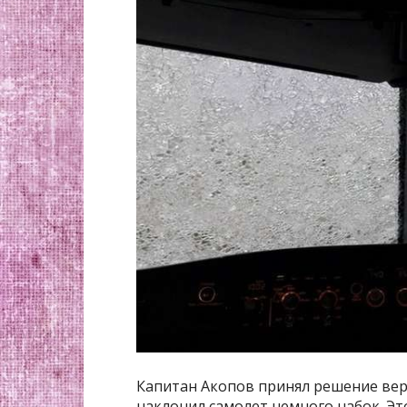
Капитан Акопов принял решение верн
наклонил самолет немного набок. Э