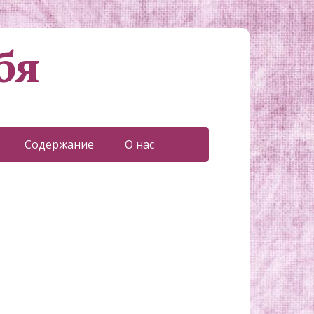
бя
Содержание
О нас