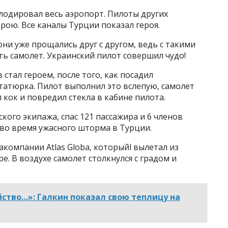
лодировал весь аэропорт. Пилоты других
рою. Все каналы Турции показал героя.
они уже прощались друг с другом, ведь с такими
 самолет. Украинский пилот совершил чудо!
стал героем, после того, как посадил
татюрка. Пилот выполнил это вслепую, самолет
л кок и повредил стекла в кабине пилота.
кого экипажа, спас 121 пассажира и 6 членов
 во время ужасного шторма в Турции.
акомпании Atlas Globa, которыйl вылетал из
. В воздухе самолет столкнулся с градом и
йство…»: Галкин показал свою теплицу на