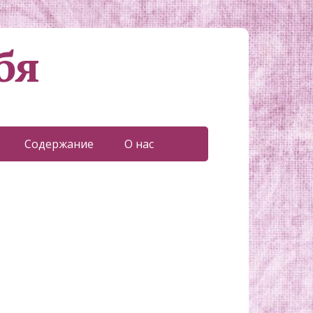
бя
Содержание
О нас