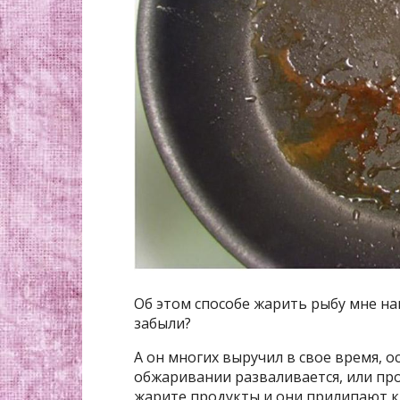
Об этом способе жарить рыбу мне на
забыли?
А он многих выручил в свое время, о
обжаривании разваливается, или про
жарите продукты и они прилипают 