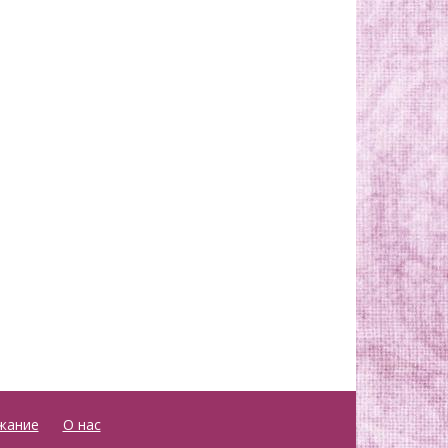
жание
О нас