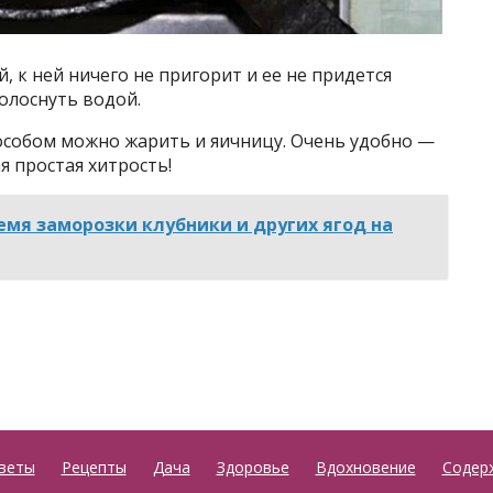
, к ней ничего не пригорит и ее не придется
олоснуть водой.
пособом можно жарить и яичницу. Очень удобно —
я простая хитрость!
мя заморозки клубники и других ягод на
веты
Рецепты
Дача
Здоровье
Вдохновение
Содер