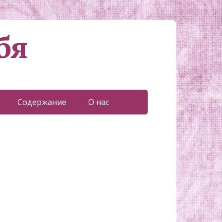
бя
Содержание
О нас