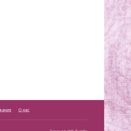
жание
О нас