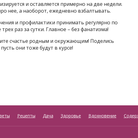
изируется и оставляется примерно на две недели.
про нее, а наоборот, ежедневно взбалтывать.
ечения и профилактики принимать регулярно по
рех раз за сутки. Главное – без фанатизма!
ите счастье родным и окружающим! Поделись
пусть они тоже будут в курсе!
веты
Рецепты
Дача
Здоровье
Вдохновение
Содер