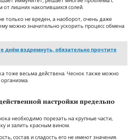
вышает иммунитет, решает многие проблемы с
м от лишних накопившихся солей.
не только не вреден, а наоборот, очень даже
 ему можно значительно ускорить процесс обмена
те днём вздремнуть, обязательно прочтите
ка тоже весьма действена. Чеснок также можно
 организма.
действенной настройки предельно
нока необходимо порезать на крупные части,
ку и залить красным вином.
ость, состав и сладость его не имеют значения.