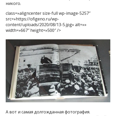
никого.
class=»aligncenter size-full wp-image-5257″
src=»https://ofigeno.ru/wp-
content/uploads/2020/08/13-5.jpg» alt=»»
width=»667″ height=»500″ />
А вот и самая долгожданная фотография.