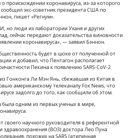
 о происхождении коронавируса, из-за которого
м сообщил экс-советник президента США по
ннон, пишет «Регнум».
, но люди из лаборатории Уханя и других
пад, сейчас передают доказательства виновности
явлении коронавируса», — заявил Бэннон.
бщественность будет в шоке от полученной от
ции и добавил, что Пентагон располагает
ичастности Пекина к появлению SARS-CoV-2.
 из Гонконга Ли Мэн Янь, сбежавшая из Китая в
рвью американскому телеканалу Fox News, что
ирусе задолго до того, как сообщили об этом.
а была одним из первых ученых в мире,
онавируса.
 от своего научного руководителя в референтной
 здравоохранения (ВОЗ) доктора Лео Пуна
болевания, похожих на SARS (атипичная