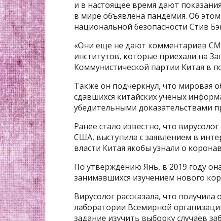
и в настоящее время дают показания
в мире объявлена пандемия. Об это
национальной безопасности Стив Бэ
«Они еще не дают комментариев СМИ
институтов, которые приехали на За
Коммунистической партии Китая в по
Также он подчеркнул, что мировая о
сдавшихся китайских ученых информа
убедительными доказательствами пр
Ранее стало известно, что вирусолог
США, выступила с заявлением в инте
власти Китая якобы узнали о коронав
По утверждению Янь, в 2019 году он
занимавшихся изучением нового кор
Вирусолог рассказала, что получила
лаборатории Всемирной организации
задание изучить выборку случаев за