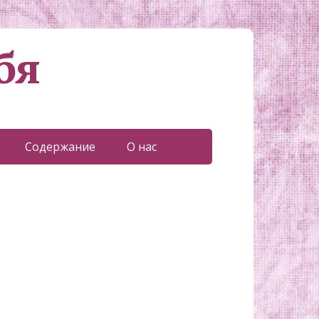
бя
Содержание
О нас