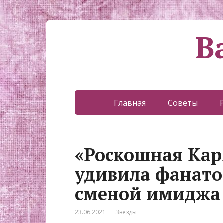
В
Главная
Советы
«Роскошная Кар
удивила фанато
сменой имиджа
23.06.2021
Звезды