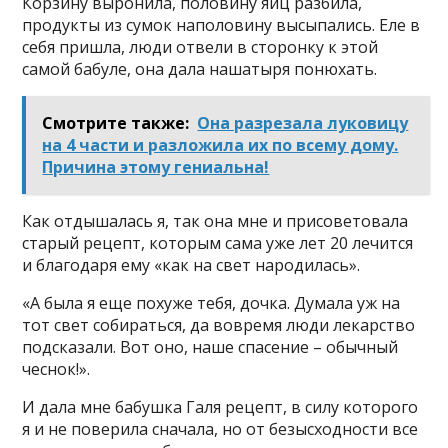
Корзину выронила, половину яиц разбила,
продукты из сумок наполовину высыпались. Еле в
себя пришла, люди отвели в сторонку к этой
самой бабуле, она дала нашатыря понюхать.
Смотрите также:
Она разрезала луковицу
на 4 части и разложила их по всему дому.
Причина этому гениальна!
Как отдышалась я, так она мне и присоветовала
старый рецепт, которым сама уже лет 20 лечится
и благодаря ему «как на свет народилась».
«А была я еще похуже тебя, дочка. Думала уж на
тот свет собираться, да вовремя люди лекарство
подсказали. Вот оно, наше спасение – обычный
чеснок!».
И дала мне бабушка Галя рецепт, в силу которого
я и не поверила сначала, но от безысходности все