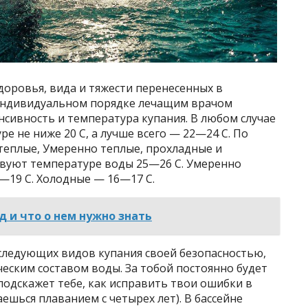
здоровья, вида и тяжести перенесенных в
индивидуальном порядке лечащим врачом
нсивность и температура купания. В любом случае
е не ниже 20 С, а лучше всего — 22—24 С. По
теплые, Умеренно теплые, прохладные и
твуют температуре воды 25—26 С. Умеренно
—19 С. Холодные — 16—17 С.
д и что о нем нужно знать
оследующих видов купания своей безопасностью,
еским составом воды. За тобой постоянно будет
одскажет тебе, как исправить твои ошибки в
ешься плаванием с четырех лет). В бассейне