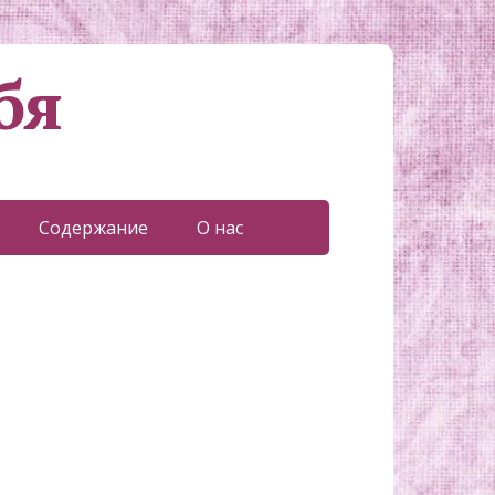
бя
Содержание
О нас