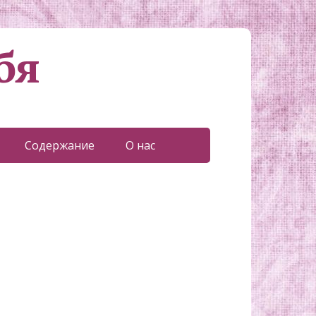
бя
Содержание
О нас