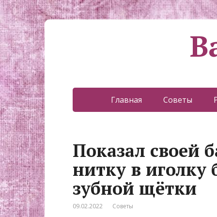
В
Главная
Советы
Показал своей б
нитку в иголку 
зубной щётки
09.02.2022
Советы