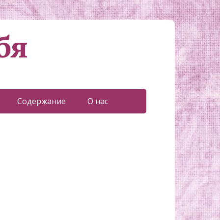
бя
Содержание
О нас