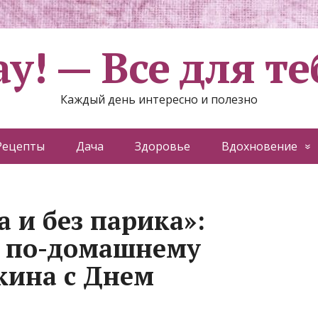
ау! — Все для те
Каждый день интересно и полезно
Рецепты
Дача
Здоровье
Вдохновение
 и без парика»:
и по-домашнему
кина с Днем