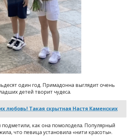
мьдесят один год. Примадонна выглядит очень
ладших детей творит чудеса.
них любовь! Такая скрытная Настя Каменских
 подметили, как она помолодела. Популярный
ила, что певица установила «нити красоты».