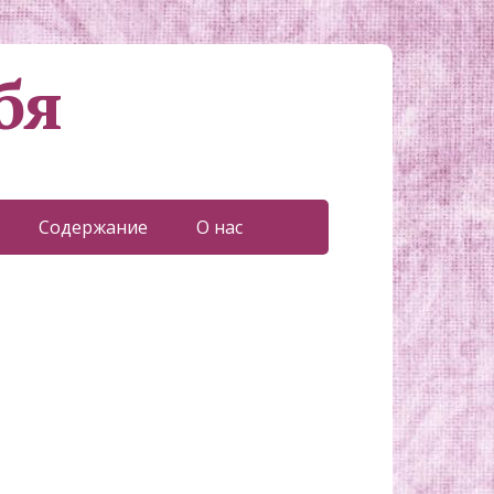
бя
Содержание
О нас