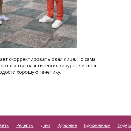
ает скорректировать овал лица. Но сама
тельство пластических хирургов в свою
одости хорошую генетику.
веты
Рецепты
Дача
Здоровье
Вдохновение
Содер