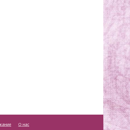
жание
О нас