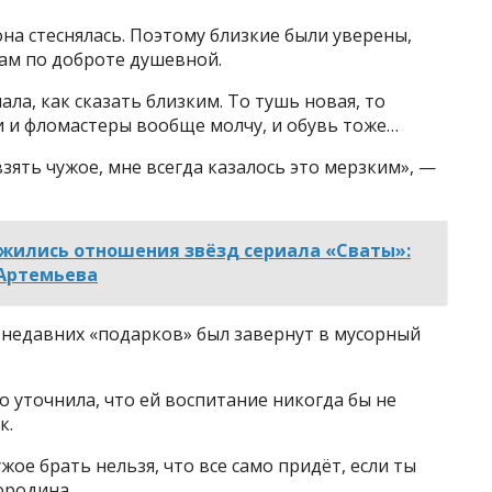
она стеснялась. Поэтому близкие были уверены,
гам по доброте душевной.
ала, как сказать близким. То тушь новая, то
ки и фломастеры вообще молчу, и обувь тоже…
взять чужое, мне всегда казалось это мерзким», —
ожились отношения звёзд сериала «Сваты»:
Артемьева
х недавних «подарков» был завернут в мусорный
о уточнила, что ей воспитание никогда бы не
к.
жое брать нельзя, что все само придёт, если ты
ородина.