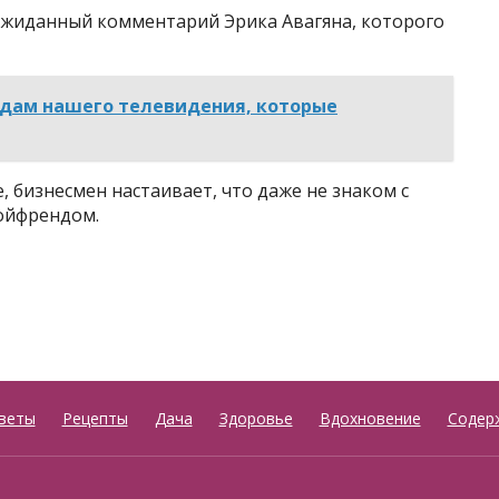
еожиданный комментарий Эрика Авагяна, которого
 дам нашего телевидения, которые
е, бизнесмен настаивает, что даже не знаком с
бойфрендом.
веты
Рецепты
Дача
Здоровье
Вдохновение
Содер