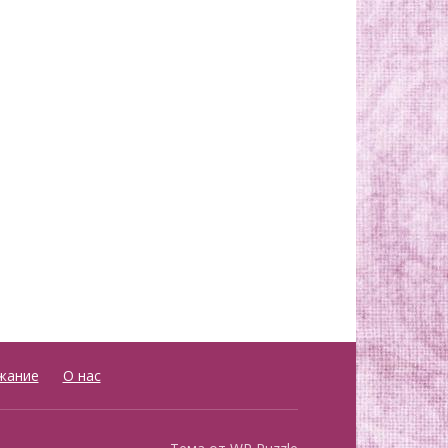
жание
О нас