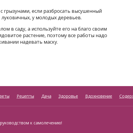
 с грызунами, если разбросать высушенный
 луковичных, у молодых деревьев.
лом в саду, а используйте его на благо своим
 ядовитое растение, поэтому все работы надо
кивании надевать маску.
веты
Рецепты
Дача
Здоровье
Вдохновение
Содер
 руководством к самолечению!