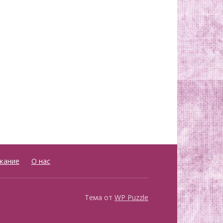
жание
О нас
Тема от
WP Puzzle