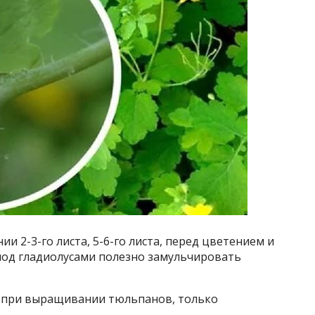
ии 2-3-го листа, 5-6-го листа, перед цветением и
 под гладиолусами полезно замульчировать
и при выращивании тюльпанов, только