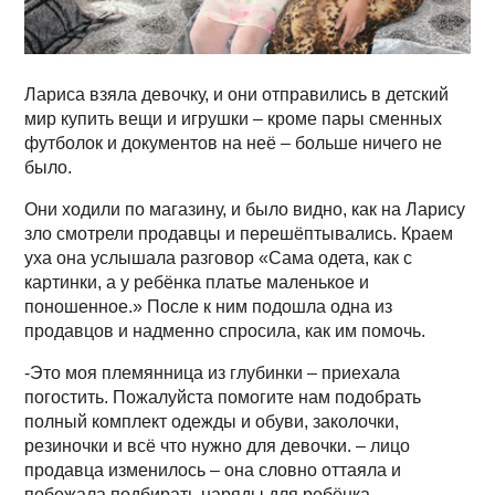
Лариса взяла девочку, и они отправились в детский
мир купить вещи и игрушки – кроме пары сменных
футболок и документов на неё – больше ничего не
было.
Они ходили по магазину, и было видно, как на Ларису
зло смотрели продавцы и перешёптывались. Краем
уха она услышала разговор «Сама одета, как с
картинки, а у ребёнка платье маленькое и
поношенное.» После к ним подошла одна из
продавцов и надменно спросила, как им помочь.
-Это моя племянница из глубинки – приехала
погостить. Пожалуйста помогите нам подобрать
полный комплект одежды и обуви, заколочки,
резиночки и всё что нужно для девочки. – лицо
продавца изменилось – она словно оттаяла и
побежала подбирать наряды для ребёнка.