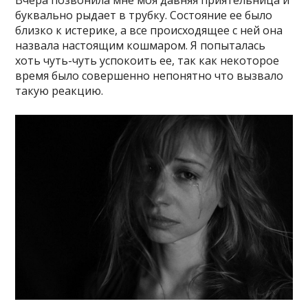
Вчера позвонила мне моя давняя приятельница и
буквально рыдает в трубку. Состояние ее было
близко к истерике, а все происходящее с ней она
назвала настоящим кошмаром. Я попыталась
хоть чуть-чуть успокоить ее, так как некоторое
время было совершенно непонятно что вызвало
такую реакцию.