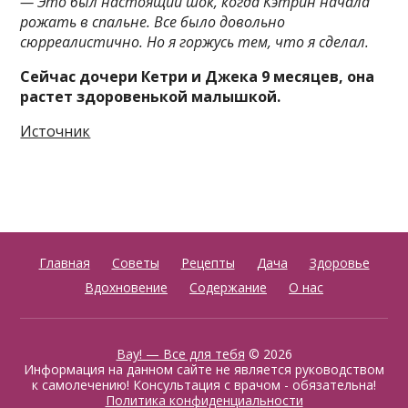
— Это был настоящий шок, когда Кэтрин начала
рожать в спальне. Все было довольно
сюрреалистично. Но я горжусь тем, что я сделал.
Сейчас дочери Кетри и Джека 9 месяцев, она
растет здоровенькой малышкой.
Источник
Главная
Советы
Рецепты
Дача
Здоровье
Вдохновение
Содержание
О нас
Вау! — Все для тебя
© 2026
Информация на данном сайте не является руководством
к самолечению! Консультация с врачом - обязательна!
Политика конфиденциальности