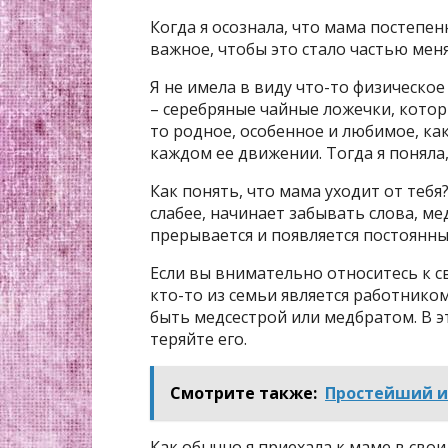
Когда я осознала, что мама постепен
важное, чтобы это стало частью меня
Я не имела в виду что-то физическое
– серебряные чайные ложечки, которы
то родное, особенное и любимое, ка
каждом ее движении. Тогда я поняла,
Как понять, что мама уходит от тебя
слабее, начинает забывать слова, ме
прерывается и появляется постоянный
Если вы внимательно относитесь к сво
кто-то из семьи является работнико
быть медсестрой или медбратом. В э
теряйте его.
Смотрите также:
Простейший и
Как обычно я приехала к маме в свои