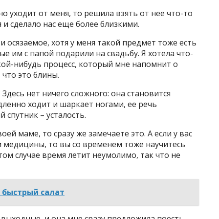
но уходит от меня, то решила взять от нее что-то
 и сделало нас еще более близкими.
 и осязаемое, хотя у меня такой предмет тоже есть
е им с папой подарили на свадьбу. Я хотела что-
кой-нибудь процесс, который мне напомнит о
 что это блины.
? Здесь нет ничего сложного: она становится
дленно ходит и шаркает ногами, ее речь
 спутник – усталость.
ей маме, то сразу же замечаете это. А если у вас
м медицины, то вы со временем тоже научитесь
том случае время летит неумолимо, так что не
 быстрый салат
 выходные, и она мне сразу предложила поесть.