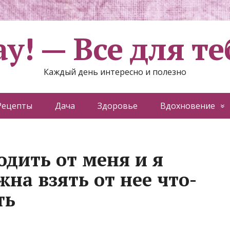
ау! — Все для те
Каждый день интересно и полезно
Рецепты
Дача
Здоровье
Вдохновение
одить от меня и я
жна взять от нее что-
ть