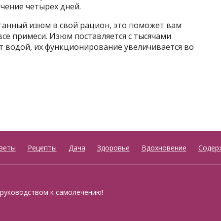
чение четырех дней.
танный изюм в свой рацион, это поможет вам
се примеси. Изюм поставляется с тысячами
т водой, их функционирование увеличивается во
веты
Рецепты
Дача
Здоровье
Вдохновение
Содер
 руководством к самолечению!