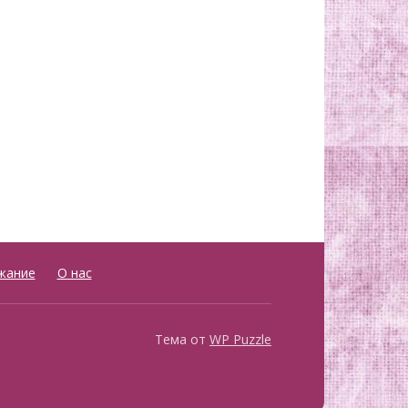
жание
О нас
Тема от
WP Puzzle