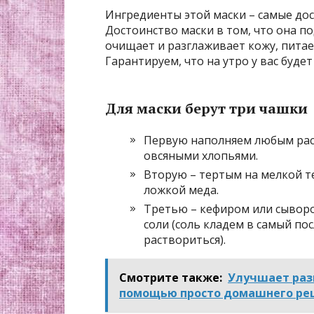
Ингредиенты этой маски – самые дост
Достоинство маски в том, что она п
очищает и разглаживает кожу, питае
Гарантируем, что на утро у вас буде
Для маски берут три чашки
Первую наполняем любым рас
овсяными хлопьями.
Вторую – тертым на мелкой те
ложкой меда.
Третью – кефиром или сывор
соли (соль кладем в самый по
раствориться).
Смотрите также:
Улучшает раз
помощью просто домашнего ре