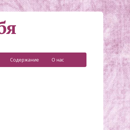
бя
Содержание
О нас