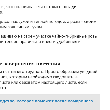
ся, что половина лета осталась позади.
з.
овал нас сухой и теплой погодой, а розы – своим
лым солнечным лучам.
ращиваю на своем участке чайно-гибридные розы,
ли теперь правильно внести удобрения и
ле завершения цветения
ом нет ничего трудного. Просто обрезаем увядший
зания, которым необходимо следовать, а
иста или с захватом настоящего листа, если
ста.
едство, которое поможет после комариного