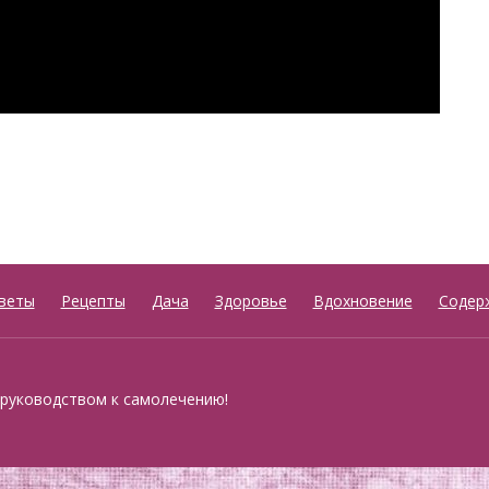
веты
Рецепты
Дача
Здоровье
Вдохновение
Содер
 руководством к самолечению!