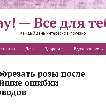
ау! — Все для те
Каждый день интересно и полезно
Рецепты
Дача
Здоровье
Вдохновение
обрезать розы после
ейшие ошибки
оводов