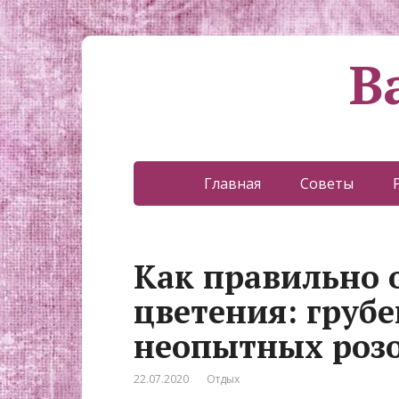
В
Главная
Советы
Как правильно 
цветения: груб
неопытных роз
22.07.2020
Отдых