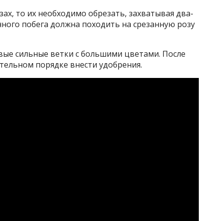
зах, то их необходимо обрезать, захватывая два-
нного побега должна походить на срезанную розу
вые сильные ветки с большими цветами. После
тельном порядке внести удобрения.
 самых известных фокусов в мире