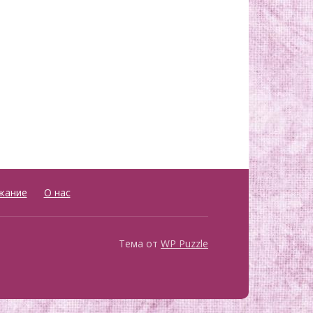
жание
О нас
Тема от
WP Puzzle