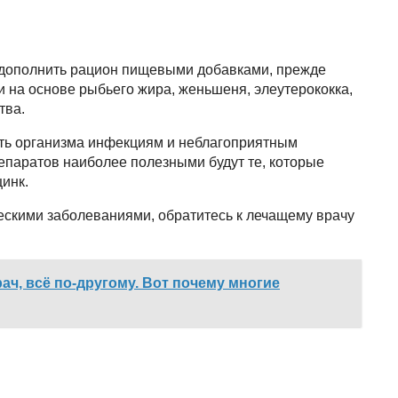
 дополнить рацион пищевыми добавками, прежде
 на основе рыбьего жира, женьшеня, элеутерококка,
тва.
ть организма инфекциям и неблагоприятным
епаратов наиболее полезными будут те, которые
цинк.
ескими заболеваниями, обратитесь к лечащему врачу
ач, всё по-другому. Вот почему многие