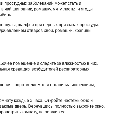
и простудных заболеваний может стать и
в чай шиповник, ромашку, мяту, листья и ягоды
мбирь.
лендулы, шалфея при первых признаках простуды.
добавлением отваров хвои, ромашки, крапивы,
абочее помещение и следите за влажностью в них.
льная среда для возбудителей респираторных
нижения сопротивляемости организма инфекциям,
омнату каждые 3 часа. Откройте настежь окно и
 закрыв дверь. Вернувшись, полностью закройте окно.
роветрить комнату, не остудив ее.