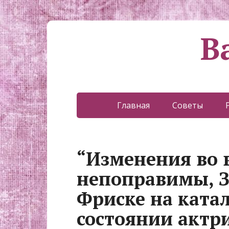
В
Главная
Советы
“Изменения во 
непоправимы, З
Фриске на катал
состоянии актр