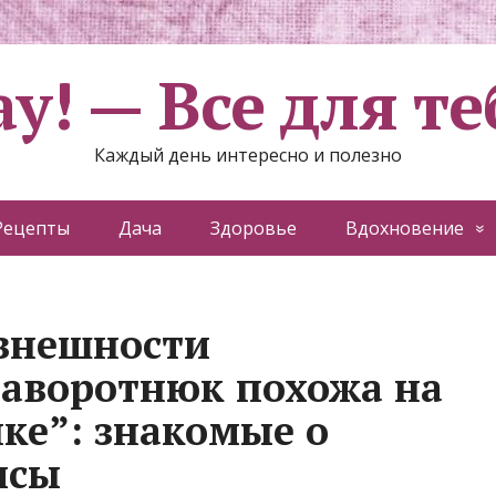
ау! — Все для те
Каждый день интересно и полезно
Рецепты
Дача
Здоровье
Вдохновение
внешности
аворотнюк похожа на
ке”: знакомые о
исы