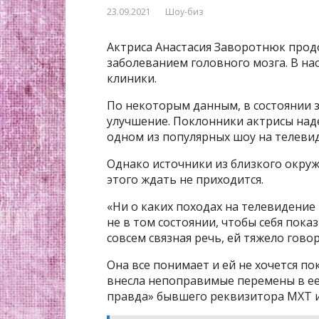
23.09.2021
Шоу-биз
Актриса Анастасия Заворотнюк прод
заболеванием головного мозга. В на
клиники.
По некоторым данным, в состоянии з
улучшение. Поклонники актрисы наде
одном из популярных шоу на телеви
Однако источники из близкого окруж
этого ждать не приходится.
«Ни о каких походах на телевидение
не в том состоянии, чтобы себя пока
совсем связная речь, ей тяжело гово
Она все понимает и ей не хочется по
внесла непоправимые перемены в ее
правда» бывшего реквизитора МХТ и