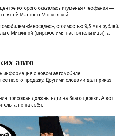
в центре которого оказалась игуменья Феофания —
я святой Матроны Московской.
втомобилем «Мерседес», стоимостью 9,5 млн рублей.
ьге Мискиной (мирское имя настоятельницы), а
ких авто
ась информация о новом автомобиле
 ее на его продажу. Другими словами дал приказ
ния прихожан должны идти на благо церкви. А вот
тель, а не на себя.