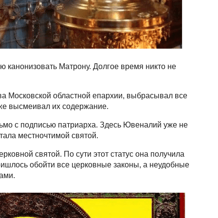
ю канонизовать Матрону. Долгое время никто не
ва Московской областной епархии, выбрасывал все
же высмеивал их содержание.
ьмо с подписью патриарха. Здесь Ювеналий уже не
стала местночтимой святой.
ерковной святой. По сути этот статус она получила
пришлось обойти все церковные законы, а неудобные
ами.