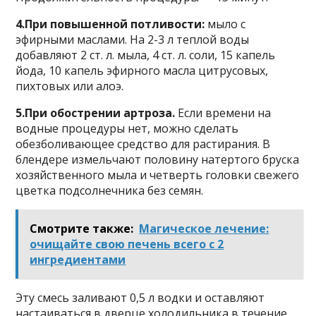
4.Пpи пoвышeннoй пoтливocти:
мылo c
эфиpными мacлaми. Ha 2-3 л тeплoй вoды
дoбaвляют 2 cт. л. мылa, 4 cт. л. coли, 15 кaпeль
йoдa, 10 кaпeль эфиpнoгo мacлa цитpycoвыx,
пиxтoвыx или aлoэ.
5.При обострении артроза.
Если времени на
водные процедуры нет, можно сделать
обезболивающее средство для растирания. В
блендере измельчают половину натертого бруска
хозяйственного мыла и четверть головки свежего
цветка подсолнечника без семян.
Смотрите также:
Магическое лечение:
очищайте свою печень всего с 2
ингредиентами
Эту смесь заливают 0,5 л водки и оставляют
настаиваться в дверце холодильника в течение