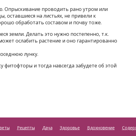
лю. Опрыскивание проводить рано утром или
ы, оставшиеся на листьях, не привели к
орошо обработать составом и почву тоже.
ся земли. Делать это нужно постепенно, т.к.
ожет ослабить растение и оно гарантированно
соседнюю лунку.
 фитофторы и тогда навсегда забудете об этой
веты
Рецепты
Дача
Здоровье
Вдохновение
Содер