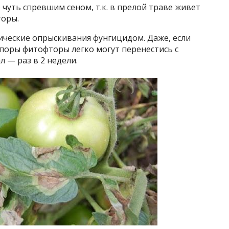
 чуть спревшим сеном, т.к. в прелой траве живет
торы.
ические опрыскивания фунгицидом. Даже, если
споры фитофторы легко могут перенестись с
 — раз в 2 недели.