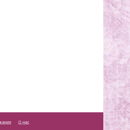
жание
О нас