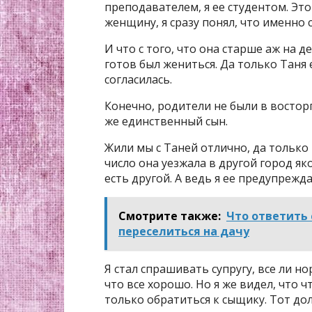
преподавателем, я ее студентом. Эт
женщину, я сразу понял, что именно 
И что с того, что она старше аж на 
готов был жениться. Да только Таня 
согласилась.
Конечно, родители не были в восторг
же единственный сын.
Жили мы с Таней отлично, да только 
число она уезжала в другой город яко
есть другой. А ведь я ее предупрежд
Смотрите также:
Что ответить 
переселиться на дачу
Я стал спрашивать супругу, все ли н
что все хорошо. Но я же видел, что ч
только обратиться к сыщику. Тот дол