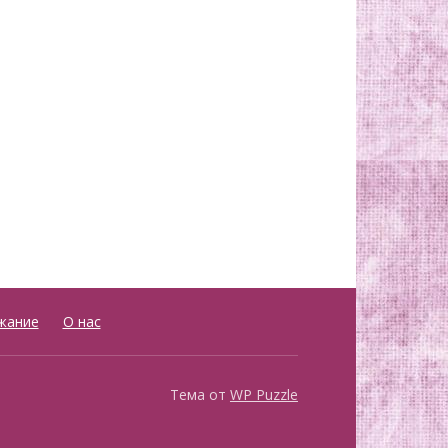
жание
О нас
Тема от
WP Puzzle