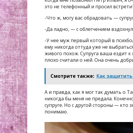
Когда мне позвонил Петр Ильич, я оч
это не телефонный и просил встрети
-Что ж, могу вас обрадовать — супру
-Да ладно, — с облегчением вздохнул 
-У нее муж первый который в психбо
ему никогда оттуда уже не выбратьс
живого похож. Супруга ваша ездит к н
плохо считали о ней. Она очень доб
Смотрите также:
Как защитить 
А и правда, как я мог так думать о Т
никогда бы меня не предала. Конечно
супруге. Но с другой стороны — кто зн
понимаю.