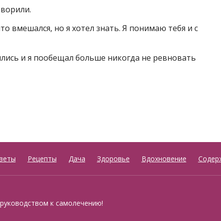
оворили.
что вмешался, но я хотел знать. Я понимаю тебя и с
ялись и я пообещал больше никогда не ревновать
веты
Рецепты
Дача
Здоровье
Вдохновение
Содер
 руководством к самолечению!