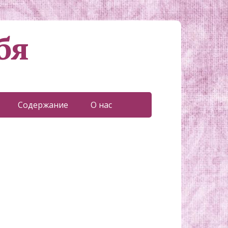
бя
Содержание
О нас