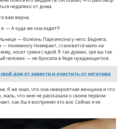
ень боялся его вердикта. Он сказал, что разговор
ться недалеко от дома.
га вам верна.
я. — А куда же она ездит?!
льнице — болезнь Паркинсона у него. Бедняга,
я — понемногу помирает, становится мало на
ему, носит сумки с едой. Я так думаю, зря вы так
рый человек — не бросила в беде нуждающегося.
свой дом от зависти и очистить от негатива
ане. Я же знал, что она невероятная женщина и что
, жаль, что мне не рассказала о своем первом
ает, как бы я воспринял это все. Сейчас я ее