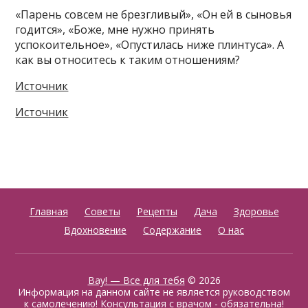
«Парень совсем не брезгливый», «Он ей в сыновья
годится», «Боже, мне нужно принять
успокоительное», «Опустилась ниже плинтуса». А
как вы относитесь к таким отношениям?
Источник
Источник
Главная
Советы
Рецепты
Дача
Здоровье
Вдохновение
Содержание
О нас
Вау! — Все для тебя
© 2026
Информация на данном сайте не является руководством
к самолечению! Консультация с врачом - обязательна!