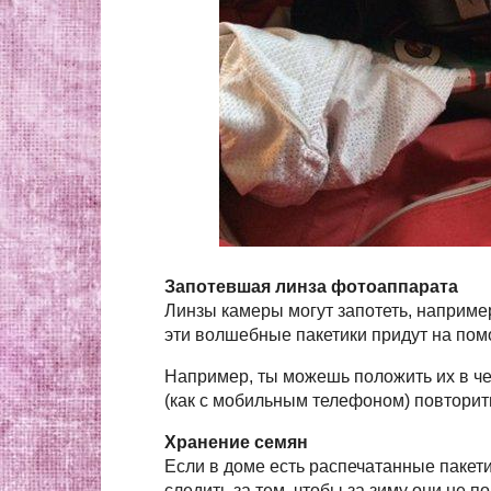
Запотевшая линза фотоаппарата
Линзы камеры могут запотеть, например,
эти волшебные пакетики придут на пом
Например, ты можешь положить их в че
(как с мобильным телефоном) повторит
Хранение семян
Если в доме есть распечатанные пакет
следить за тем, чтобы за зиму они не п